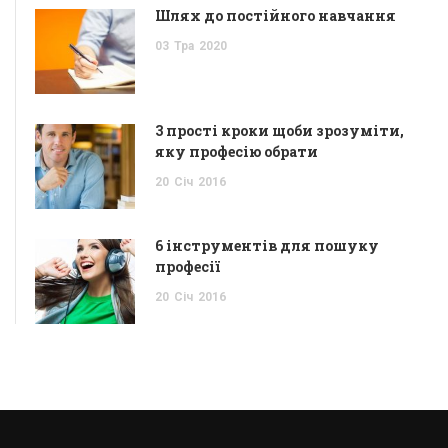
Шлях до постійного навчання
03
Тра
2020
3 прості кроки щоби зрозуміти,
яку професію обрати
20
Січ
2016
6 інструментів для пошуку
професії
20
Січ
2016