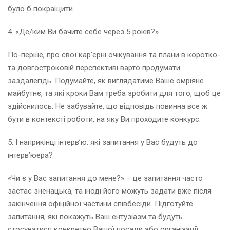
було б покращити.
4. «Де/ким Ви бачите себе через 5 років?»
По-перше, про свої кар’єрні очікування та плани в коротко-
та довгостроковій перспективі варто продумати
заздалегідь. Подумайте, як виглядатиме Ваше омріяне
майбутнє, та які кроки Вам треба зробити для того, щоб це
здійснилось. Не забувайте, що відповідь повинна все ж
бути в контексті роботи, на яку Ви проходите конкурс.
5. І наприкінці інтерв’ю: які запитання у Вас будуть до
інтерв’юера?
«Чи є у Вас запитання до мене?» – це запитання часто
застає зненацька, та іноді його можуть задати вже після
закінчення офіційної частини співбесіди. Підготуйте
запитання, які покажуть Ваш ентузіазм та будуть
стосуватися конкретно Вашої посади або організації.