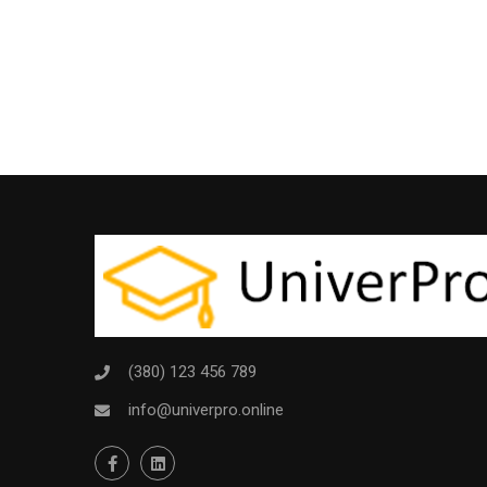
(380) 123 456 789
info@univerpro.online