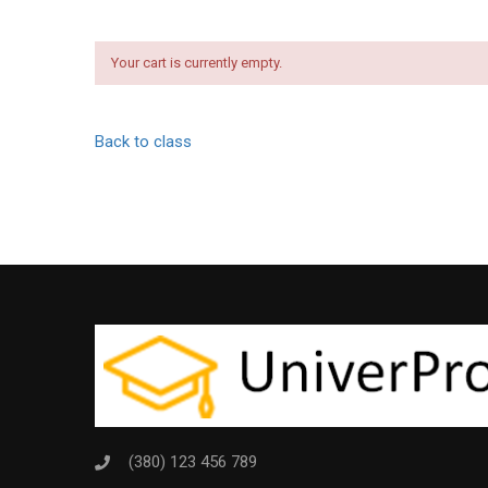
Your cart is currently empty.
Back to class
(380) 123 456 789