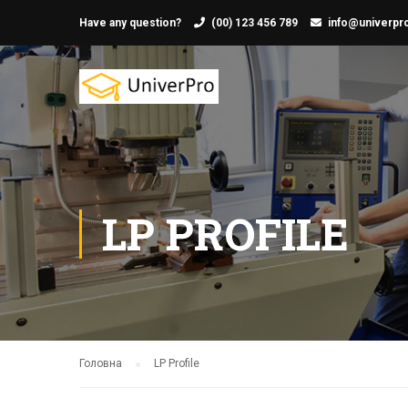
Have any question?
(00) 123 456 789
info@univerpro
LP PROFILE
Головна
LP Profile