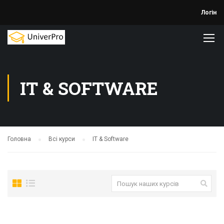
Логін
IT & SOFTWARE
Головна
Всі курси
IT & Software